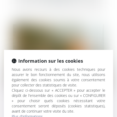
Information sur les cookies
Nous avons recours à des cookies techniques pour
assurer le bon fonctionnement du site, nous utilisons
également des cookies soumis à votre consentement
pour collecter des statistiques de visite.
Cliquez ci-dessous sur « ACCEPTER » pour accepter le
dépôt de l'ensemble des cookies ou sur « CONFIGURER
Bail professionnel ou bail commercial :
» pour choisir quels cookies nécessitant votre
quelles différences, comment choisir ?
consentement seront déposés (cookies statistiques),
avant de continuer votre visite du site.
Plus d'informations