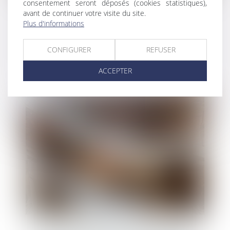
consentement seront déposés (cookies statistiques),
Bail professionnel ou bail commercial :
avant de continuer votre visite du site.
Plus d'informations
quelles différences, comment choisir ?
CONFIGURER
REFUSER
ACCEPTER