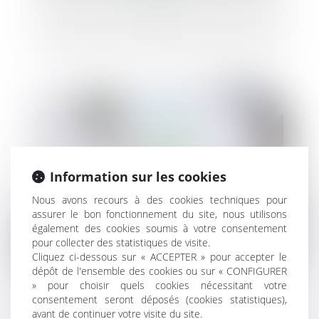
Information sur les cookies
Nous avons recours à des cookies techniques pour
assurer le bon fonctionnement du site, nous utilisons
également des cookies soumis à votre consentement
pour collecter des statistiques de visite.
Cliquez ci-dessous sur « ACCEPTER » pour accepter le
dépôt de l'ensemble des cookies ou sur « CONFIGURER
» pour choisir quels cookies nécessitant votre
Mise en demeure d'un bailleur commercial
consentement seront déposés (cookies statistiques),
par arrêté de péril grave et imminent
avant de continuer votre visite du site.