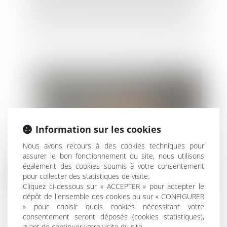
de payer : le contrat et rien que le contrat !
Information sur les cookies
Nous avons recours à des cookies techniques pour
assurer le bon fonctionnement du site, nous utilisons
également des cookies soumis à votre consentement
pour collecter des statistiques de visite.
Cliquez ci-dessous sur « ACCEPTER » pour accepter le
dépôt de l'ensemble des cookies ou sur « CONFIGURER
» pour choisir quels cookies nécessitant votre
Quelles utilisations du logement sont
consentement seront déposés (cookies statistiques),
autorisées dans un bail de location ?
avant de continuer votre visite du site.