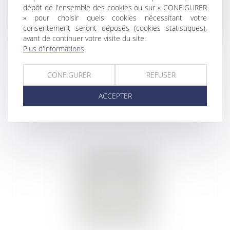
dépôt de l'ensemble des cookies ou sur « CONFIGURER
» pour choisir quels cookies nécessitant votre
consentement seront déposés (cookies statistiques),
avant de continuer votre visite du site.
Plus d'informations
Quid de l’état des lieux établi
unilatéralement par le bailleur, au
CONFIGURER
REFUSER
fondement de sa demande de
ACCEPTER
reconnaissance de désordres locatifs