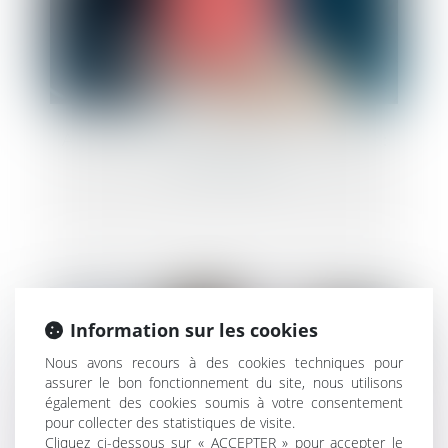
Arriérés de loyers et allocation logement :
office du juge
Information sur les cookies
Nous avons recours à des cookies techniques pour
assurer le bon fonctionnement du site, nous utilisons
également des cookies soumis à votre consentement
pour collecter des statistiques de visite.
Cliquez ci-dessous sur « ACCEPTER » pour accepter le