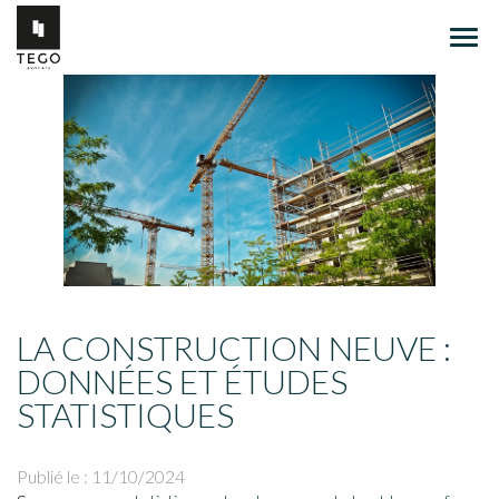
Ouvr
le
men
LA CONSTRUCTION NEUVE :
DONNÉES ET ÉTUDES
STATISTIQUES
Publié le :
11/10/2024