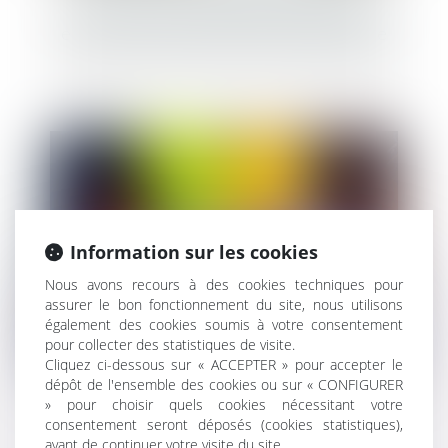
l’action en responsabilité contractuelle
est soumise à la prescription quinquennale
Information sur les cookies
Nous avons recours à des cookies techniques pour
assurer le bon fonctionnement du site, nous utilisons
également des cookies soumis à votre consentement
pour collecter des statistiques de visite.
Cliquez ci-dessous sur « ACCEPTER » pour accepter le
dépôt de l'ensemble des cookies ou sur « CONFIGURER
» pour choisir quels cookies nécessitant votre
Une succession d’entreprises ne vaut pas
consentement seront déposés (cookies statistiques),
réception tacite des travaux
avant de continuer votre visite du site.