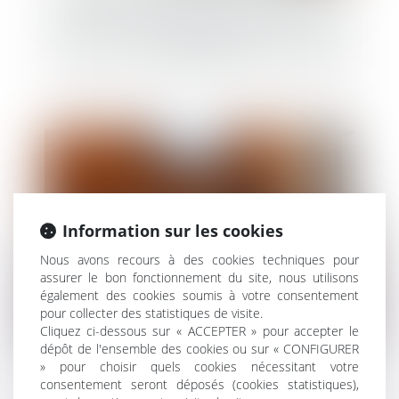
référés ne peut révoquer le gérant d’une
société civile
Information sur les cookies
Nous avons recours à des cookies techniques pour
assurer le bon fonctionnement du site, nous utilisons
également des cookies soumis à votre consentement
pour collecter des statistiques de visite.
Cliquez ci-dessous sur « ACCEPTER » pour accepter le
dépôt de l'ensemble des cookies ou sur « CONFIGURER
» pour choisir quels cookies nécessitant votre
Masse des obligataires : l’autorisation
consentement seront déposés (cookies statistiques),