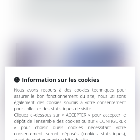
l’usufruitier du droit de contester une
délibération collective impactant son
droit de jouissance
Information sur les cookies
Nous avons recours à des cookies techniques pour
assurer le bon fonctionnement du site, nous utilisons
également des cookies soumis à votre consentement
pour collecter des statistiques de visite.
Cliquez ci-dessous sur « ACCEPTER » pour accepter le
dépôt de l'ensemble des cookies ou sur « CONFIGURER
» pour choisir quels cookies nécessitant votre
JEC : un nouveau statut commenté par
consentement seront déposés (cookies statistiques),
l'administration
avant de continuer votre visite du site.