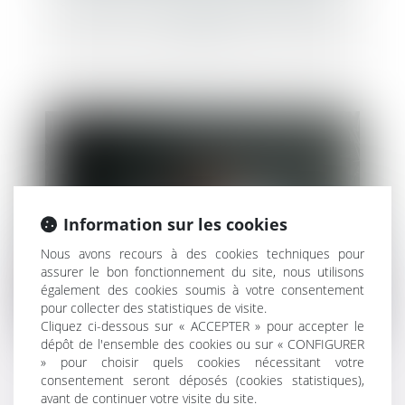
action !
Information sur les cookies
Nous avons recours à des cookies techniques pour
assurer le bon fonctionnement du site, nous utilisons
également des cookies soumis à votre consentement
pour collecter des statistiques de visite.
Cliquez ci-dessous sur « ACCEPTER » pour accepter le
dépôt de l'ensemble des cookies ou sur « CONFIGURER
» pour choisir quels cookies nécessitant votre
Guichet unique : les évolutions d'avril
consentement seront déposés (cookies statistiques),
2025
avant de continuer votre visite du site.