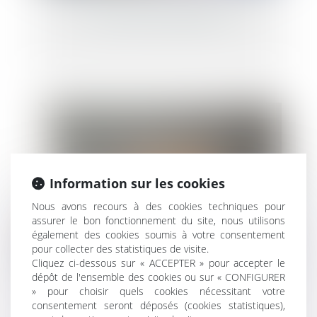
les sanctions applicables
Information sur les cookies
Nous avons recours à des cookies techniques pour
assurer le bon fonctionnement du site, nous utilisons
également des cookies soumis à votre consentement
pour collecter des statistiques de visite.
Cliquez ci-dessous sur « ACCEPTER » pour accepter le
dépôt de l'ensemble des cookies ou sur « CONFIGURER
» pour choisir quels cookies nécessitant votre
Clause de non-recours : pas d’exonération
consentement seront déposés (cookies statistiques),