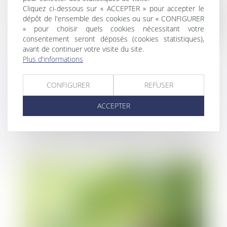
Cliquez ci-dessous sur « ACCEPTER » pour accepter le
dépôt de l'ensemble des cookies ou sur « CONFIGURER
» pour choisir quels cookies nécessitant votre
consentement seront déposés (cookies statistiques),
avant de continuer votre visite du site.
Plus d'informations
FlexAI émerge du mode furtif avec une
CONFIGURER
REFUSER
levée de fonds de 28,5 millions d'euros
ACCEPTER