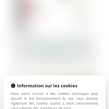
Mistral AI serait en passe de réaliser une
nouvelle levée de fonds record de 600
millions de dollars
Information sur les cookies
Nous avons recours à des cookies techniques pour
assurer le bon fonctionnement du site, nous utilisons
également des cookies soumis à votre consentement
pour collecter des statistiques de visite.