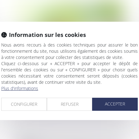
Information sur les cookies
Nous avons recours à des cookies techniques pour assurer le bon
fonctionnement du site, nous utilisons également des cookies soumis
à votre consentement pour collecter des statistiques de visite.
Cliquez ci-dessous sur « ACCEPTER » pour accepter le dépôt de
l'ensemble des cookies ou sur « CONFIGURER » pour choisir quels
cookies nécessitant votre consentement seront déposés (cookies
statistiques), avant de continuer votre visite du site.
Plus d'informations
OpenAI lève 6,6 milliards de dollars pour
une valorisation de 157 milliards
ACCEPTER
CONFIGURER
REFUSER