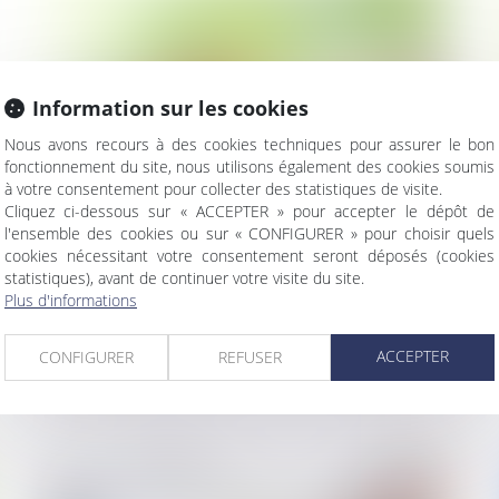
Information sur les cookies
Nous avons recours à des cookies techniques pour assurer le bon
fonctionnement du site, nous utilisons également des cookies soumis
à votre consentement pour collecter des statistiques de visite.
Cliquez ci-dessous sur « ACCEPTER » pour accepter le dépôt de
l'ensemble des cookies ou sur « CONFIGURER » pour choisir quels
cookies nécessitant votre consentement seront déposés (cookies
statistiques), avant de continuer votre visite du site.
FlexAI émerge du mode furtif avec une
Plus d'informations
levée de fonds de 28,5 millions d'euros
ACCEPTER
CONFIGURER
REFUSER