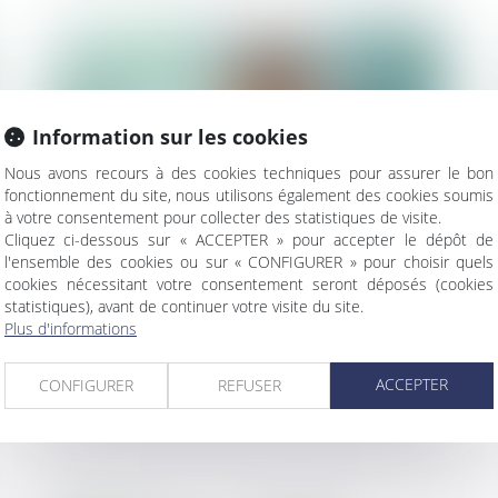
Information sur les cookies
Nous avons recours à des cookies techniques pour assurer le bon
fonctionnement du site, nous utilisons également des cookies soumis
à votre consentement pour collecter des statistiques de visite.
Cliquez ci-dessous sur « ACCEPTER » pour accepter le dépôt de
l'ensemble des cookies ou sur « CONFIGURER » pour choisir quels
cookies nécessitant votre consentement seront déposés (cookies
statistiques), avant de continuer votre visite du site.
Plus d'informations
Redressement et liquidation judiciaire :
ordre des paiements des créanciers
ACCEPTER
CONFIGURER
REFUSER