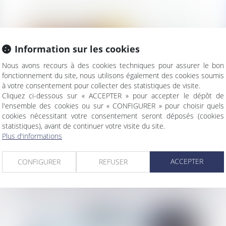
Information sur les cookies
Nous avons recours à des cookies techniques pour assurer le bon
fonctionnement du site, nous utilisons également des cookies soumis
à votre consentement pour collecter des statistiques de visite.
Cliquez ci-dessous sur « ACCEPTER » pour accepter le dépôt de
l'ensemble des cookies ou sur « CONFIGURER » pour choisir quels
cookies nécessitant votre consentement seront déposés (cookies
statistiques), avant de continuer votre visite du site.
Cession de titres à prix minoré : un écart
Plus d'informations
inférieur à 20 % peut être constitutif d'une
libéralité
ACCEPTER
CONFIGURER
REFUSER