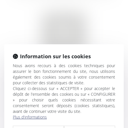
Information sur les cookies
Nous avons recours à des cookies techniques pour
assurer le bon fonctionnement du site, nous utilisons
également des cookies soumis à votre consentement
pour collecter des statistiques de visite.
SCP : usage du nom d'un associé dans la
Cliquez ci-dessous sur « ACCEPTER » pour accepter le
raison sociale | Lextenso.fr
dépôt de l'ensemble des cookies ou sur « CONFIGURER
» pour choisir quels cookies nécessitant votre
consentement seront déposés (cookies statistiques),
avant de continuer votre visite du site.
Plus d'informations