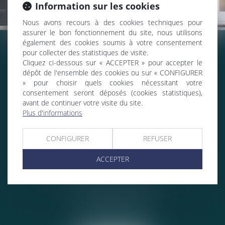
Information sur les cookies
Nous avons recours à des cookies techniques pour
assurer le bon fonctionnement du site, nous utilisons
également des cookies soumis à votre consentement
pour collecter des statistiques de visite.
TEGO AVOCATS - FRÉJUS
Cliquez ci-dessous sur « ACCEPTER » pour accepter le
dépôt de l'ensemble des cookies ou sur « CONFIGURER
53 Place du couvent
» pour choisir quels cookies nécessitant votre
83600 FRÉJUS
consentement seront déposés (cookies statistiques),
Tél :
04 94 51 48 23
avant de continuer votre visite du site.
Fax : 04 94 44 27 64
Plus d'informations
Nous localiser
CONFIGURER
REFUSER
ACCEPTER
TEGO AVOCATS - LORGUES
6, le Verger des Ferrages
83510 LORGUES
Tél :
04 94 73 98 60
Fax : 04 94 67 60 56