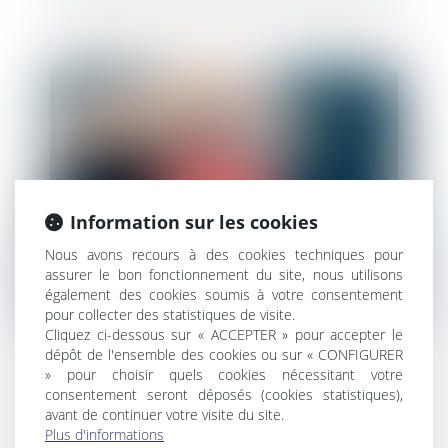
Information sur les cookies
Nous avons recours à des cookies techniques pour
assurer le bon fonctionnement du site, nous utilisons
également des cookies soumis à votre consentement
pour collecter des statistiques de visite.
Cliquez ci-dessous sur « ACCEPTER » pour accepter le
L’assurance dommages ouvrage du
dépôt de l'ensemble des cookies ou sur « CONFIGURER
» pour choisir quels cookies nécessitant votre
logement
consentement seront déposés (cookies statistiques),
avant de continuer votre visite du site.
Plus d'informations