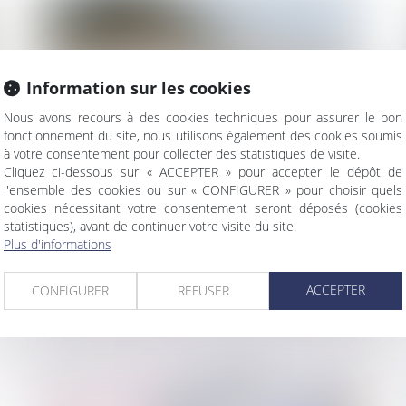
Information sur les cookies
Nous avons recours à des cookies techniques pour assurer le bon
fonctionnement du site, nous utilisons également des cookies soumis
à votre consentement pour collecter des statistiques de visite.
Cliquez ci-dessous sur « ACCEPTER » pour accepter le dépôt de
l'ensemble des cookies ou sur « CONFIGURER » pour choisir quels
cookies nécessitant votre consentement seront déposés (cookies
statistiques), avant de continuer votre visite du site.
Ventes aux enchères Novembre 2023
Plus d'informations
ACCEPTER
CONFIGURER
REFUSER