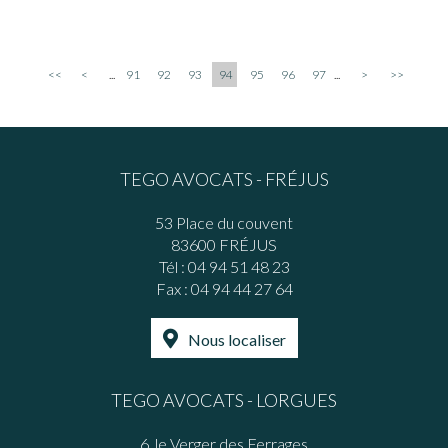
<<
<
...
91
92
93
94
95
96
97
...
>
>>
TEGO AVOCATS - FRÉJUS
53 Place du couvent
83600 FRÉJUS
Tél :
04 94 51 48 23
Fax : 04 94 44 27 64
Nous localiser
TEGO AVOCATS - LORGUES
6, le Verger des Ferrages