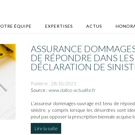
OTRE ÉQUIPE
EXPERTISES
ACTUS
HONORA
ASSURANCE DOMMAGES-
DE RÉPONDRE DANS LES 
DÉCLARATION DE SINIST
Publié le :
28/10/2021
Source :
www.dalloz-actualite.fr
L’assureur dommages-ouvrage est tenu de répondre
sinistre, y compris lorsque les désordres sont i
peut pas opposer la prescription biennale acquise l
Lire la suite