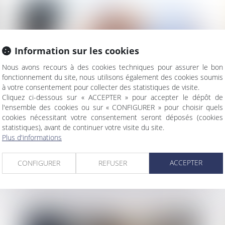
Information sur les cookies
Nous avons recours à des cookies techniques pour assurer le bon
fonctionnement du site, nous utilisons également des cookies soumis
à votre consentement pour collecter des statistiques de visite.
Cliquez ci-dessous sur « ACCEPTER » pour accepter le dépôt de
l'ensemble des cookies ou sur « CONFIGURER » pour choisir quels
cookies nécessitant votre consentement seront déposés (cookies
statistiques), avant de continuer votre visite du site.
Soumission des créances salariales au
Plus d'informations
principe de l’arrêt des poursuites
individuelles
ACCEPTER
CONFIGURER
REFUSER