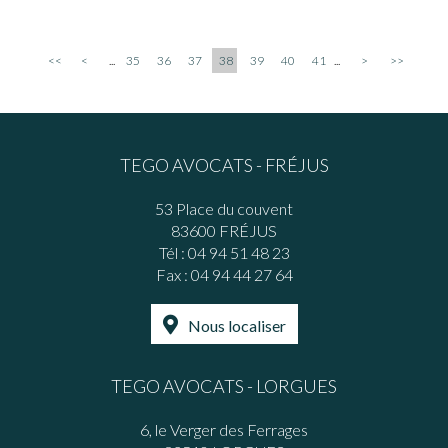
<<
<
...
35
36
37
38
39
40
41
...
>
>>
TEGO AVOCATS - FRÉJUS
53 Place du couvent
83600 FRÉJUS
Tél :
04 94 51 48 23
Fax : 04 94 44 27 64
Nous localiser
TEGO AVOCATS - LORGUES
6, le Verger des Ferrages