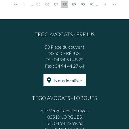
<<
<
...
85
86
87
88
89
90
91
...
>
>>
TEGO AVOCATS - FRÉJUS
53 Place du couvent
83600 FRÉJUS
Tél :
04 94 51 48 23
Fax : 04 94 44 27 64
Nous localiser
TEGO AVOCATS - LORGUES
6, le Verger des Ferrages
83510 LORGUES
Tél :
04 94 73 98 60