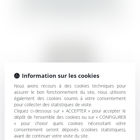
Cession d'entreprise / transmission - Les
Echos Business
Information sur les cookies
Nous avons recours à des cookies techniques pour
assurer le bon fonctionnement du site, nous utilisons
également des cookies soumis à votre consentement
pour collecter des statistiques de visite.
Cliquez ci-dessous sur « ACCEPTER » pour accepter le
dépôt de l'ensemble des cookies ou sur « CONFIGURER
L'Union des architectes soutient la clause
» pour choisir quels cookies nécessitant votre
consentement seront déposés (cookies statistiques),
Molière
avant de continuer votre visite du site.