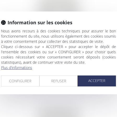
Information sur les cookies
Nous avons recours à des cookies techniques pour assurer le bon
fonctionnement du site, nous utilisons également des cookies soumis
à votre consentement pour collecter des statistiques de visite.
Cliquez ci-dessous sur « ACCEPTER » pour accepter le dépôt de
l'ensemble des cookies ou sur « CONFIGURER » pour choisir quels
cookies nécessitant votre consentement seront déposés (cookies
Vente d’un terrain inconstructible :
statistiques), avant de continuer votre visite du site.
Plus d'informations
manquement à l’obligation de délivrance
ou vice caché ? - EFL
ACCEPTER
CONFIGURER
REFUSER