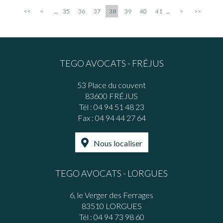
<<
<
...
35
36
37
38
39
40
41
...
>
>>
TEGO AVOCATS - FRÉJUS
53 Place du couvent
83600 FRÉJUS
Tél :
04 94 51 48 23
Fax : 04 94 44 27 64
Nous localiser
TEGO AVOCATS - LORGUES
6, le Verger des Ferrages
83510 LORGUES
Tél :
04 94 73 98 60