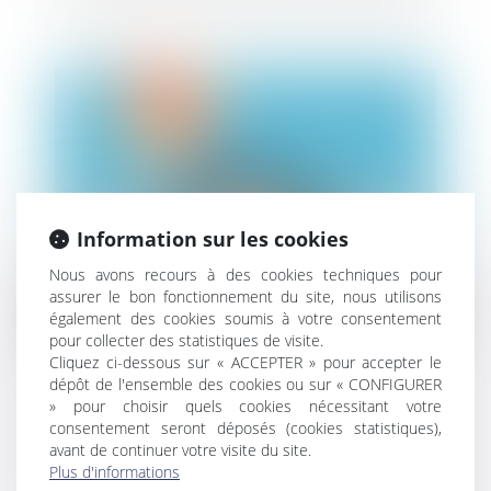
Information sur les cookies
Nous avons recours à des cookies techniques pour
assurer le bon fonctionnement du site, nous utilisons
également des cookies soumis à votre consentement
pour collecter des statistiques de visite.
Cliquez ci-dessous sur « ACCEPTER » pour accepter le
Information incomplète de l'état daté : la
dépôt de l'ensemble des cookies ou sur « CONFIGURER
responsabilité du syndic est encore
» pour choisir quels cookies nécessitant votre
consentement seront déposés (cookies statistiques),
confirmée
avant de continuer votre visite du site.
Plus d'informations