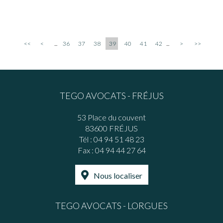
<<
<
...
36
37
38
39
40
41
42
...
>
>>
TEGO AVOCATS - FRÉJUS
53 Place du couvent
83600 FRÉJUS
Tél :
04 94 51 48 23
Fax : 04 94 44 27 64
Nous localiser
TEGO AVOCATS - LORGUES