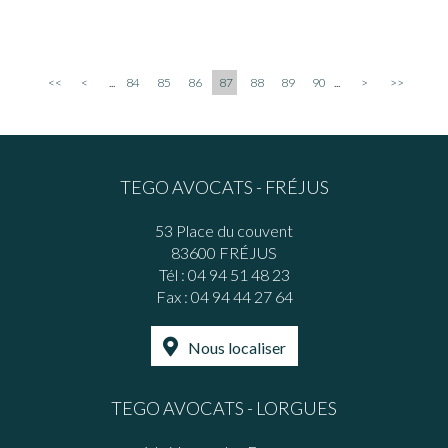
<<
<
...
84
85
86
87
88
89
90
...
>
>>
TEGO AVOCATS - FRÉJUS
53 Place du couvent
83600 FRÉJUS
Tél :
04 94 51 48 23
Fax : 04 94 44 27 64
Nous localiser
TEGO AVOCATS - LORGUES