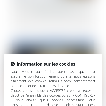
Non-respect de l’ordre des licenciements :
compétence judiciaire
Information sur les cookies
Nous avons recours à des cookies techniques pour
assurer le bon fonctionnement du site, nous utilisons
également des cookies soumis à votre consentement
pour collecter des statistiques de visite.
Cliquez ci-dessous sur « ACCEPTER » pour accepter le
dépôt de l'ensemble des cookies ou sur « CONFIGURER
» pour choisir quels cookies nécessitant votre
consentement seront déposés (cookies statistiques),