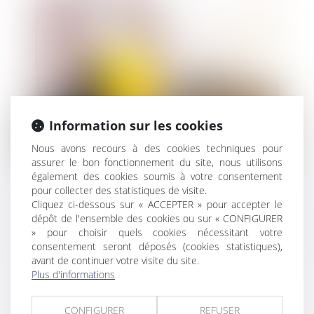
Information sur les cookies
Nous avons recours à des cookies techniques pour
assurer le bon fonctionnement du site, nous utilisons
également des cookies soumis à votre consentement
Qu'est-ce qu'une garantie décennale ? À
pour collecter des statistiques de visite.
quoi sert-elle ?
Cliquez ci-dessous sur « ACCEPTER » pour accepter le
dépôt de l'ensemble des cookies ou sur « CONFIGURER
» pour choisir quels cookies nécessitant votre
consentement seront déposés (cookies statistiques),
avant de continuer votre visite du site.
Plus d'informations
CONFIGURER
REFUSER