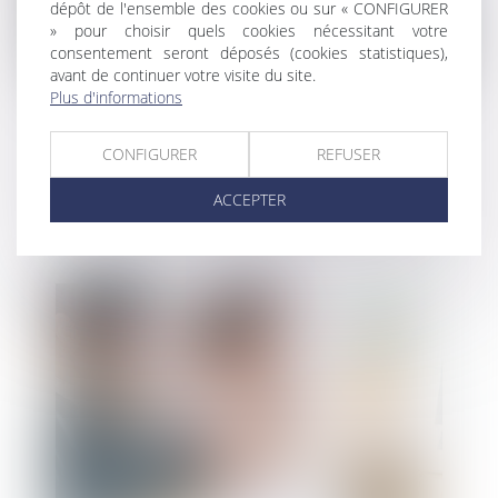
dépôt de l'ensemble des cookies ou sur « CONFIGURER
» pour choisir quels cookies nécessitant votre
consentement seront déposés (cookies statistiques),
avant de continuer votre visite du site.
Plus d'informations
Méthodologie du repérage amiante avant
démolition ou travaux de démolition
CONFIGURER
REFUSER
ACCEPTER