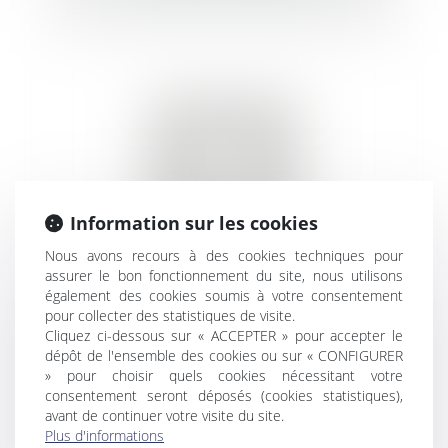
Information sur les cookies
Nous avons recours à des cookies techniques pour
assurer le bon fonctionnement du site, nous utilisons
également des cookies soumis à votre consentement
pour collecter des statistiques de visite.
Cliquez ci-dessous sur « ACCEPTER » pour accepter le
La garantie décennale s'applique-t-elle
dépôt de l'ensemble des cookies ou sur « CONFIGURER
» pour choisir quels cookies nécessitant votre
sur les éléments d'équipement installés
consentement seront déposés (cookies statistiques),
après la construction ? | service-public.fr
avant de continuer votre visite du site.
Plus d'informations