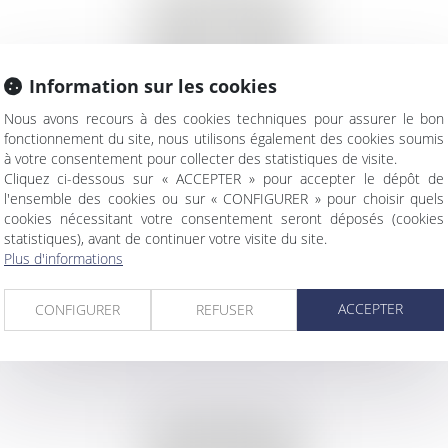
Information sur les cookies
Nous avons recours à des cookies techniques pour assurer le bon
fonctionnement du site, nous utilisons également des cookies soumis
à votre consentement pour collecter des statistiques de visite.
Cliquez ci-dessous sur « ACCEPTER » pour accepter le dépôt de
l'ensemble des cookies ou sur « CONFIGURER » pour choisir quels
cookies nécessitant votre consentement seront déposés (cookies
Boom des créations d'entreprises en 2017
statistiques), avant de continuer votre visite du site.
Plus d'informations
ACCEPTER
CONFIGURER
REFUSER