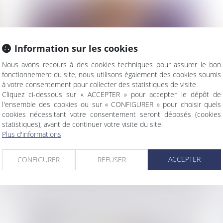
Information sur les cookies
Nous avons recours à des cookies techniques pour assurer le bon
fonctionnement du site, nous utilisons également des cookies soumis
à votre consentement pour collecter des statistiques de visite.
Cliquez ci-dessous sur « ACCEPTER » pour accepter le dépôt de
l'ensemble des cookies ou sur « CONFIGURER » pour choisir quels
cookies nécessitant votre consentement seront déposés (cookies
statistiques), avant de continuer votre visite du site.
Liquidation judiciaire : définition,
Plus d'informations
procédure, effets, risques
ACCEPTER
CONFIGURER
REFUSER