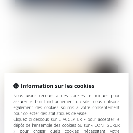
Abus de majorité : cadre juridique,
jurisprudence et sanctions
Information sur les cookies
Nous avons recours à des cookies techniques pour
assurer le bon fonctionnement du site, nous utilisons
également des cookies soumis à votre consentement
pour collecter des statistiques de visite.
Cliquez ci-dessous sur « ACCEPTER » pour accepter le
dépôt de l'ensemble des cookies ou sur « CONFIGURER
» pour choisir quels cookies nécessitant votre