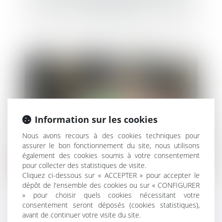
l’extra-financier
Information sur les cookies
Nous avons recours à des cookies techniques pour
assurer le bon fonctionnement du site, nous utilisons
également des cookies soumis à votre consentement
pour collecter des statistiques de visite.
Cliquez ci-dessous sur « ACCEPTER » pour accepter le
dépôt de l'ensemble des cookies ou sur « CONFIGURER
Ordonnance du 19 juin 2024 modifiant et
» pour choisir quels cookies nécessitant votre
consentement seront déposés (cookies statistiques),
codifiant le droit de la publicité foncière
avant de continuer votre visite du site.