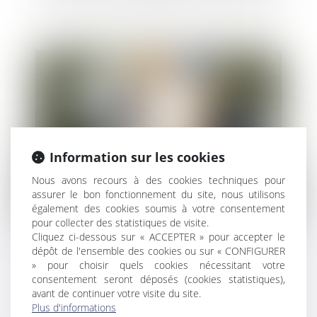
Information sur les cookies
Nous avons recours à des cookies techniques pour
assurer le bon fonctionnement du site, nous utilisons
également des cookies soumis à votre consentement
pour collecter des statistiques de visite.
Cliquez ci-dessous sur « ACCEPTER » pour accepter le
Le point de départ de la prescription
dépôt de l'ensemble des cookies ou sur « CONFIGURER
» pour choisir quels cookies nécessitant votre
commerciale en matière de vices cachés
consentement seront déposés (cookies statistiques),
avant de continuer votre visite du site.
Plus d'informations