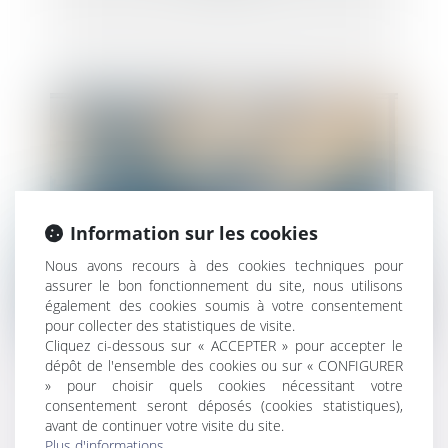
Information sur les cookies
Nous avons recours à des cookies techniques pour
assurer le bon fonctionnement du site, nous utilisons
également des cookies soumis à votre consentement
pour collecter des statistiques de visite.
Cliquez ci-dessous sur « ACCEPTER » pour accepter le
dépôt de l'ensemble des cookies ou sur « CONFIGURER
Les managers de la société Tennispro
» pour choisir quels cookies nécessitant votre
reprennent la direction de l'entreprise et
consentement seront déposés (cookies statistiques),
préservent l'emploi après une procédure
avant de continuer votre visite du site.
Plus d'informations