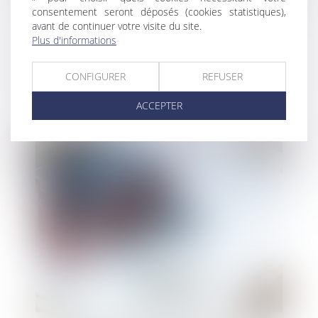
consentement seront déposés (cookies statistiques),
avant de continuer votre visite du site.
Une levée de fonds pour le premier projet
Plus d'informations
d'injection de biométhane en Europe
CONFIGURER
REFUSER
ACCEPTER