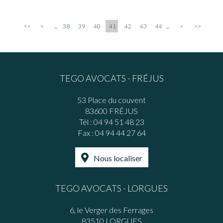
<<
<
...
38
39
40
41
42
43
44
...
>
>>
TEGO AVOCATS - FRÉJUS
53 Place du couvent
83600 FRÉJUS
Tél :
04 94 51 48 23
Fax : 04 94 44 27 64
Nous localiser
TEGO AVOCATS - LORGUES
6, le Verger des Ferrages
83510 LORGUES