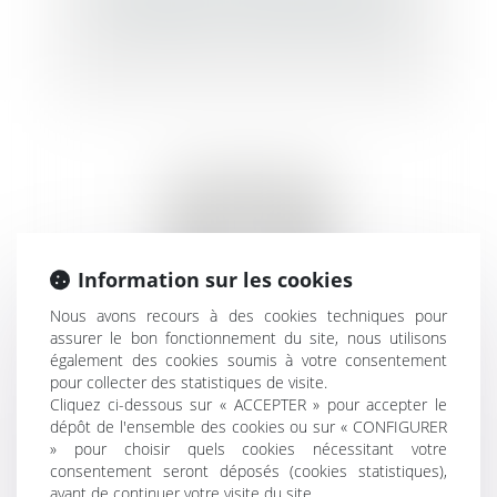
désengager ? | Actualités Seloger
Information sur les cookies
Nous avons recours à des cookies techniques pour
assurer le bon fonctionnement du site, nous utilisons
également des cookies soumis à votre consentement
pour collecter des statistiques de visite.
Cliquez ci-dessous sur « ACCEPTER » pour accepter le
dépôt de l'ensemble des cookies ou sur « CONFIGURER
» pour choisir quels cookies nécessitant votre
Démolition après annulation du permis de
consentement seront déposés (cookies statistiques),
construire : application de la loi dans le
avant de continuer votre visite du site.