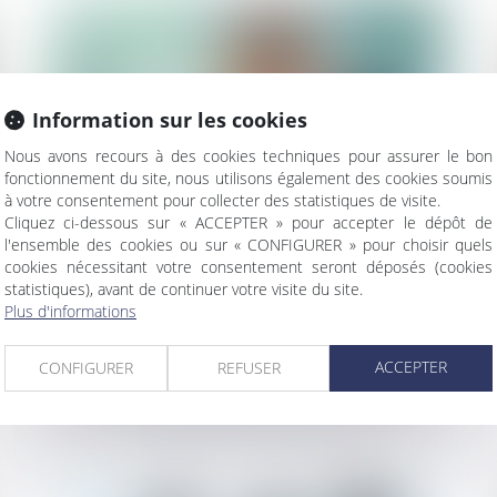
Information sur les cookies
Nous avons recours à des cookies techniques pour assurer le bon
fonctionnement du site, nous utilisons également des cookies soumis
à votre consentement pour collecter des statistiques de visite.
Cliquez ci-dessous sur « ACCEPTER » pour accepter le dépôt de
l'ensemble des cookies ou sur « CONFIGURER » pour choisir quels
cookies nécessitant votre consentement seront déposés (cookies
statistiques), avant de continuer votre visite du site.
Les créances nées après l’adoption d’un
Plus d'informations
plan de redressement ne peuvent être
considérées comme des créances
ACCEPTER
CONFIGURER
REFUSER
privilégiées au titre de l’article L.622-17
du Code de commerce