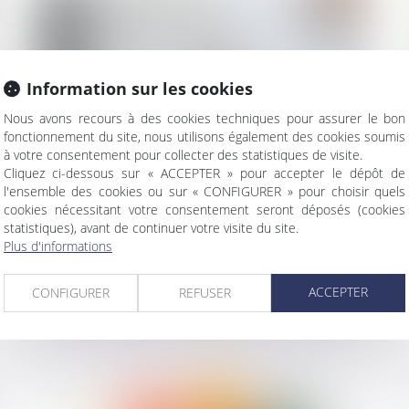
Information sur les cookies
Nous avons recours à des cookies techniques pour assurer le bon
fonctionnement du site, nous utilisons également des cookies soumis
à votre consentement pour collecter des statistiques de visite.
Cliquez ci-dessous sur « ACCEPTER » pour accepter le dépôt de
l'ensemble des cookies ou sur « CONFIGURER » pour choisir quels
cookies nécessitant votre consentement seront déposés (cookies
statistiques), avant de continuer votre visite du site.
Covid-19 : présentation des mesures
Plus d'informations
prises en droit des sociétés par
l’ordonnance du 22 avril 2020
ACCEPTER
CONFIGURER
REFUSER