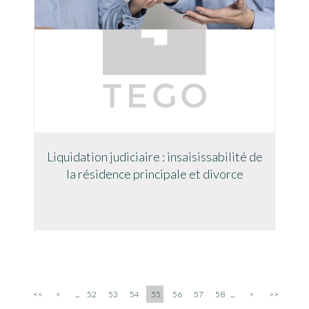
Liquidation judiciaire : insaisissabilité de
la résidence principale et divorce
<<
<
...
52
53
54
55
56
57
58
...
>
>>