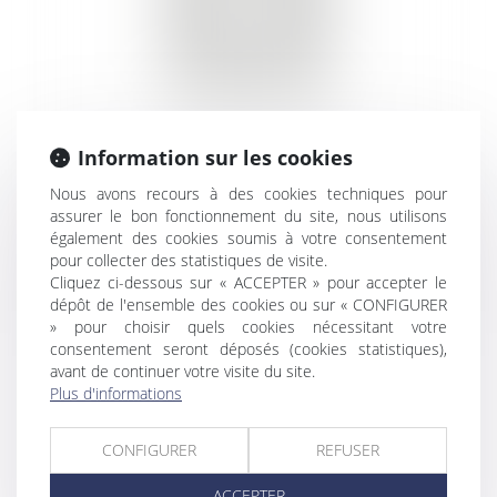
Information sur les cookies
Nous avons recours à des cookies techniques pour
Boom des créations d'entreprises en 2017
assurer le bon fonctionnement du site, nous utilisons
également des cookies soumis à votre consentement
pour collecter des statistiques de visite.
Cliquez ci-dessous sur « ACCEPTER » pour accepter le
dépôt de l'ensemble des cookies ou sur « CONFIGURER
» pour choisir quels cookies nécessitant votre
consentement seront déposés (cookies statistiques),
avant de continuer votre visite du site.
Plus d'informations
CONFIGURER
REFUSER
ACCEPTER