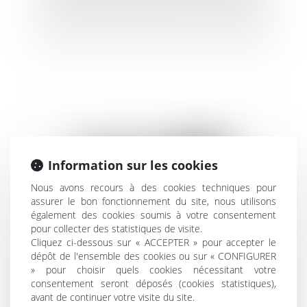
Information sur les cookies
Nous avons recours à des cookies techniques pour
assurer le bon fonctionnement du site, nous utilisons
également des cookies soumis à votre consentement
pour collecter des statistiques de visite.
Cliquez ci-dessous sur « ACCEPTER » pour accepter le
dépôt de l'ensemble des cookies ou sur « CONFIGURER
Copropriétés à conseil d’administration :
» pour choisir quels cookies nécessitant votre
consentement seront déposés (cookies statistiques),
bonne ou mauvaise nouvelle ?,
avant de continuer votre visite du site.
Actualité/Actu Immobilier