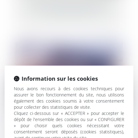
locataire : l’action oblique reconnue au
copropriétaire le permet.
Information sur les cookies
Nous avons recours à des cookies techniques pour
assurer le bon fonctionnement du site, nous utilisons
également des cookies soumis à votre consentement
pour collecter des statistiques de visite.
Cliquez ci-dessous sur « ACCEPTER » pour accepter le
dépôt de l'ensemble des cookies ou sur « CONFIGURER
» pour choisir quels cookies nécessitant votre
Vendre sa villa à une SCI familiale et la
consentement seront déposés (cookies statistiques),
reprendre en location pour déduire des
avant de continuer votre visite du site.